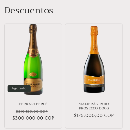
Descuentos
Agotado
FERRARI PERLÉ
MALIBRÁN RUIO
PROSECCO DOCG
Precio
Precio
$310.150,00 COP
Precio
$125.000,00 COP
$300.000,00 COP
habitual
de
habitual
oferta