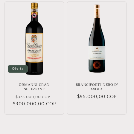
Oferta
ORMANNI GRAN
BRANCIFORTI NERO D'
SELEZIONE
AVOLA
Precio
Precio
Precio
$95.000,00 COP
$375.000,00 COP
$300.000,00 COP
habitual
de
habitual
oferta