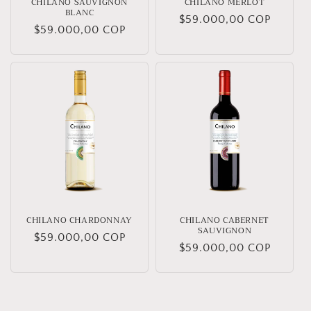
CHILANO SAUVIGNON
CHILANO MERLOT
BLANC
Precio
$59.000,00 COP
Precio
$59.000,00 COP
habitual
habitual
CHILANO CHARDONNAY
CHILANO CABERNET
SAUVIGNON
Precio
$59.000,00 COP
Precio
$59.000,00 COP
habitual
habitual