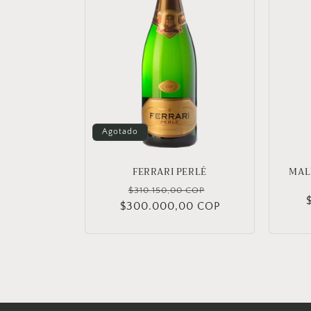
c
i
ó
n
Agotado
:
FERRARI PERLÉ
MAL
Precio
Precio
$310.150,00 COP
$300.000,00 COP
habitual
de
oferta