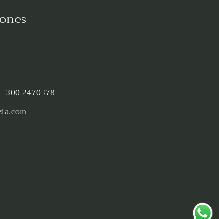
iones
 - 300 2470378
zia.com