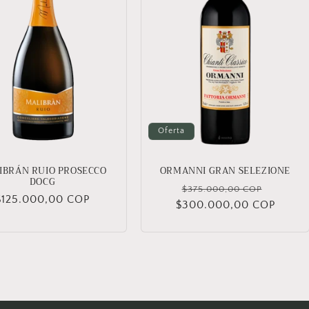
Oferta
IBRÁN RUIO PROSECCO
ORMANNI GRAN SELEZIONE
DOCG
Precio
Precio
$375.000,00 COP
Precio
$125.000,00 COP
$300.000,00 COP
habitual
de
habitual
oferta